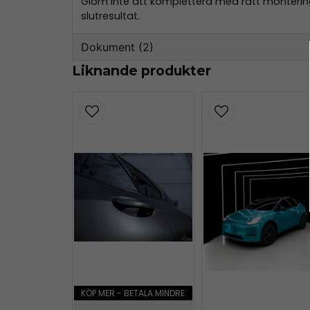
Glöm inte att komplettera med rätt monterings
slutresultat.
Dokument (2)
Liknande produkter
teckwrap-datasheet.pdf
162.26 KB
GPSR-SE-EN-TeckWrap.pdf
84.68 KB
KÖP MER - BETALA MINDRE