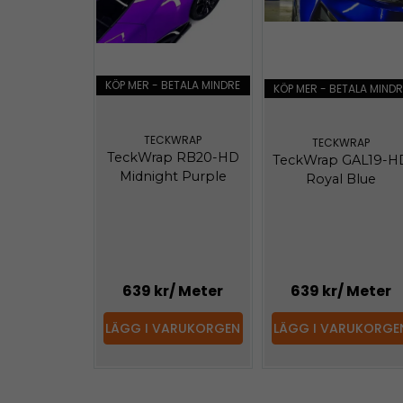
KÖP MER - BETALA MINDRE
KÖP MER - BETALA MINDR
TECKWRAP
TECKWRAP
TeckWrap RB20-HD
TeckWrap GAL19-H
Midnight Purple
Royal Blue
639 kr
/ Meter
639 kr
/ Meter
LÄGG I VARUKORGEN
LÄGG I VARUKORGE