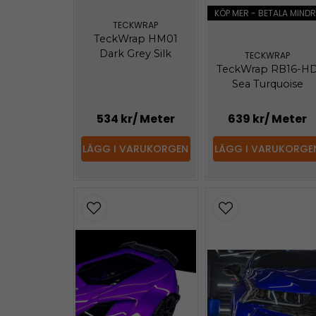
KÖP MER - BETALA MINDR
TECKWRAP
TeckWrap HM01
Dark Grey Silk
TECKWRAP
TeckWrap RB16-H
Sea Turquoise
534 kr
/ Meter
639 kr
/ Meter
LÄGG I VARUKORGEN
LÄGG I VARUKORGE