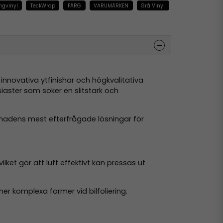
ngvinyl
TeckWrap
FÄRG
VARUMÄRKEN
Grå Vinyl
, innovativa ytfinishar och högkvalitativa
siaster som söker en slitstark och
nadens mest efterfrågade lösningar för
vilket gör att luft effektivt kan pressas ut
er komplexa former vid bilfoliering.