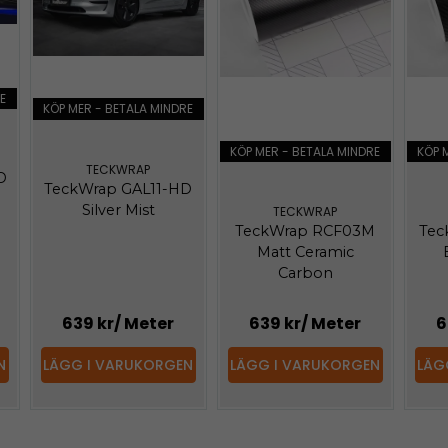
E
KÖP MER - BETALA MINDRE
KÖP MER - BETALA MINDRE
KÖP 
TECKWRAP
D
TeckWrap GAL11-HD
Silver Mist
TECKWRAP
TeckWrap RCF03M
Tec
Matt Ceramic
Carbon
639 kr
/ Meter
639 kr
/ Meter
6
N
LÄGG I VARUKORGEN
LÄGG I VARUKORGEN
LÄG