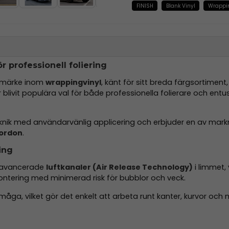
FINISH
Blank Vinyl
Wrappi
 professionell foliering
rumärke inom
wrappingvinyl
, känt för sitt breda färgsortiment
r blivit populära val för både professionella folierare och entu
ik med användarvänlig applicering och erbjuder en av mark
fordon
.
ing
d avancerade
luftkanaler (Air Release Technology)
i limmet, 
montering med minimerad risk för bubblor och veck.
åga, vilket gör det enkelt att arbeta runt kanter, kurvor och m