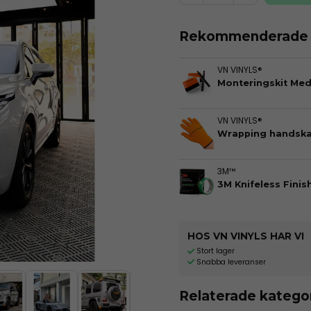
Rekommenderade t
VN VINYLS®
Monteringskit Me
VN VINYLS®
Wrapping handska
3M™
3M Knifeless Finis
HOS VN VINYLS HAR VI
Stort lager
Snabba leveranser
Relaterade katego