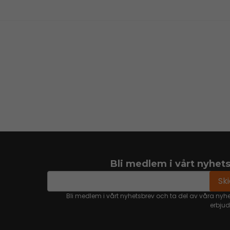
Bli medlem i vårt nyhet
email
Mejladress
Sk
Bli medlem i vårt nyhetsbrev och ta del av våra nyh
erbju