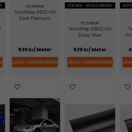
E
KÖP MER - BETALA MINDRE
KÖP 
TECKWRAP
TeckWrap RB12-HD
Dark Platinum
TECKWRAP
D
TeckWrap RB02-HD
T
Deep Blue
Pi
639 kr
/ Meter
639 kr
/ Meter
4
N
LÄGG I VARUKORGEN
LÄGG I VARUKORGEN
LÄG