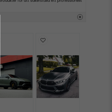
odukter för att säkerställa ett professionellt
Hämta
Hämta