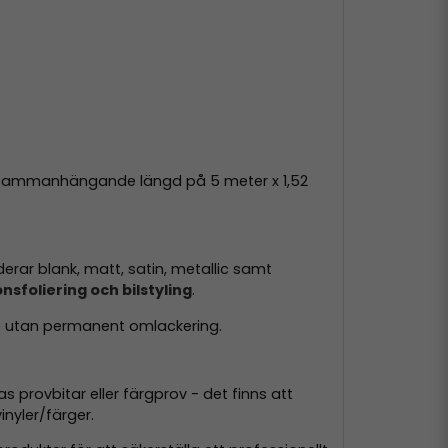
 en sammanhängande längd på 5 meter x 1,52
derar blank, matt, satin, metallic samt
nsfoliering och bilstyling
.
de utan permanent omlackering.
 provbitar eller färgprov - det finns att
inyler/färger.