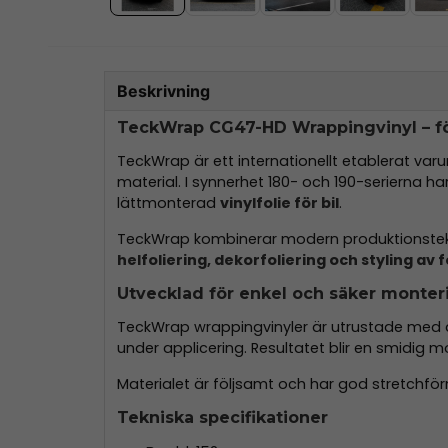
Beskrivning
TeckWrap CG47-HD Wrappingvinyl – för
TeckWrap är ett internationellt etablerat va
material. I synnerhet 180- och 190-serierna ha
lättmonterad
vinylfolie för bil
.
TeckWrap kombinerar modern produktionstekn
helfoliering, dekorfoliering och styling av 
Utvecklad för enkel och säker monter
TeckWrap wrappingvinyler är utrustade me
under applicering. Resultatet blir en smidig 
Materialet är följsamt och har god stretchförm
Tekniska specifikationer