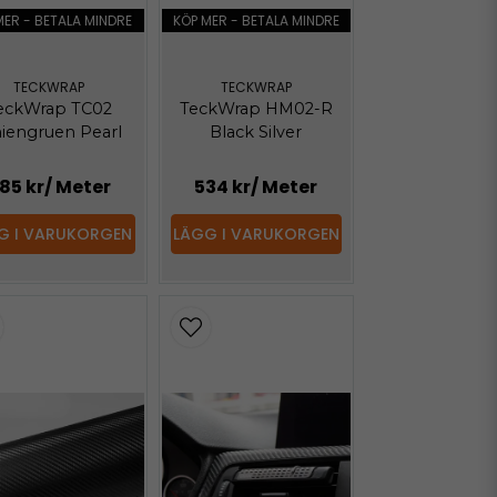
MER - BETALA MINDRE
KÖP MER - BETALA MINDRE
TECKWRAP
TECKWRAP
eckWrap TC02
TeckWrap HM02-R
niengruen Pearl
Black Silver
85 kr
/ Meter
534 kr
/ Meter
G I VARUKORGEN
LÄGG I VARUKORGEN