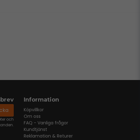
sbrev
Information
icka
Köpvillkor
Om oss
eter och
FAQ - Vanliga frågor
danden.
Kundtjänst
Reklamation & Returer