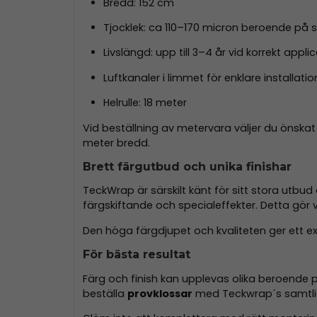
Bredd: 152 cm
Tjocklek: ca 110–170 micron beroende på s
Livslängd: upp till 3–4 år vid korrekt appl
Luftkanaler i limmet för enklare installatio
Helrulle: 18 meter
Vid beställning av metervara väljer du önska
meter bredd.
Brett färgutbud och unika finishar
TeckWrap är särskilt känt för sitt stora utbud
färgskiftande och specialeffekter. Detta gör 
Den höga färgdjupet och kvaliteten ger ett 
För bästa resultat
Färg och finish kan upplevas olika beroende p
beställa
provklossar
med Teckwrap´s samtlig