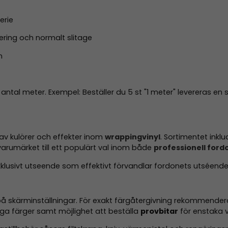
erie
icering och normalt slitage
n
t antal meter. Exempel: Beställer du 5 st "1 meter" levereras
 av kulörer och effekter inom
wrappingvinyl
. Sortimentet inklu
varumärket till ett populärt val inom både
professionell fordo
exklusivt utseende som effektivt förvandlar fordonets utséen
å skärminställningar. För exakt färgåtergivning rekommenderas
a färger samt möjlighet att beställa
provbitar
för enstaka v