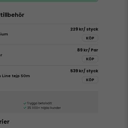
illbehör
229 kr
/ styck
dium
KÖP
89 kr
/ Par
r
KÖP
539 kr
/ styck
h Line tejp 50m
KÖP
Trygga betalsätt
35 000+ nöjda kunder
rier