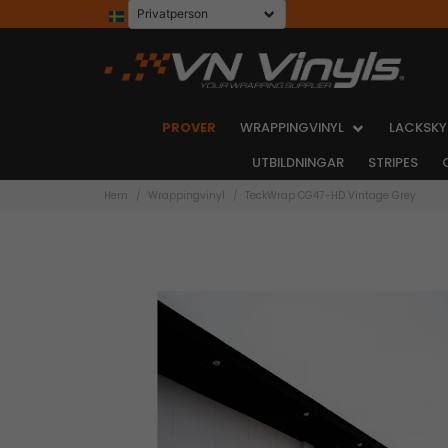
PROVER
WRAPPINGVINYL
LACKSKY
UTBILDNINGAR
STRIPES
Hem
Wrappingvinyl
TeckWrap CG47-HD Vintage Grey