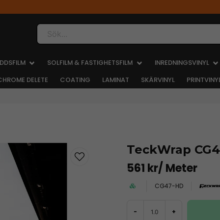
Sök...
DDSFILM
SOLFILM & FASTIGHETSFILM
INREDNINGSVINYL
CHROME DELETE
COATING
LAMINAT
SKÄRVINYL
PRINTVINY
TeckWrap CG4
561 kr
/ Meter
CG47-HD
-
+