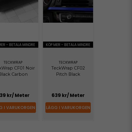
MER - BETALA MINDRE
KÖP MER - BETALA MINDRE
TECKWRAP
TECKWRAP
kWrap CF01 Noir
TeckWrap CF02
Black Carbon
Pitch Black
39 kr
/ Meter
639 kr
/ Meter
G I VARUKORGEN
LÄGG I VARUKORGEN