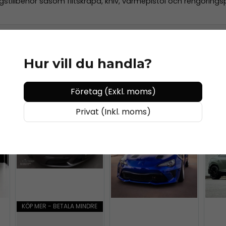
tillbehör såsom filtskrapa, kniv, värmepistol och rengöringspr
Hur vill du handla?
Företag (Exkl. moms)
Privat (Inkl. moms)
KÖP MER - BETALA MINDRE