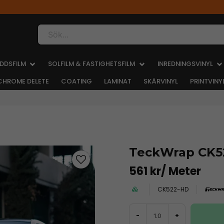
Sök...
DDSFILM
SOLFILM & FASTIGHETSFILM
INREDNINGSVINYL
CHROME DELETE
COATING
LAMINAT
SKÄRVINYL
PRINTVINY
TeckWrap CK5
561 kr
/ Meter
CK522-HD
-
+