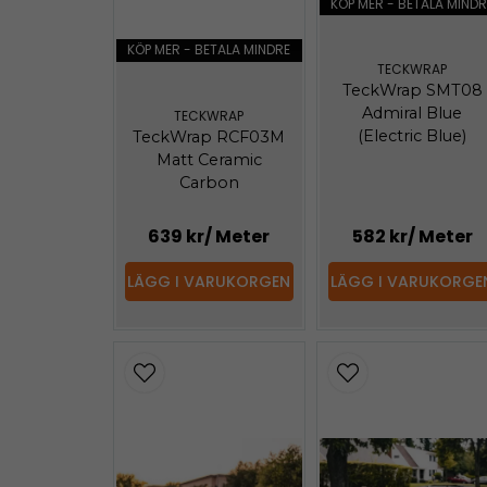
KÖP MER - BETALA MINDR
KÖP MER - BETALA MINDRE
TECKWRAP
TeckWrap SMT08
Admiral Blue
TECKWRAP
(Electric Blue)
TeckWrap RCF03M
Matt Ceramic
Carbon
639 kr
/ Meter
582 kr
/ Meter
LÄGG I VARUKORGEN
LÄGG I VARUKORGE