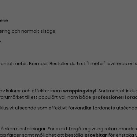
erie
icering och normalt slitage
n
t antal meter. Exempel: Beställer du 5 st "1 meter" levereras
 av kulörer och effekter inom
wrappingvinyl
. Sortimentet inklu
varumärket till ett populärt val inom både
professionell fordo
exklusivt utseende som effektivt förvandlar fordonets utséen
å skärminställningar. För exakt färgåtergivning rekommenderas
a färger samt möjlighet att beställa
provbitar
för enstaka v