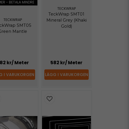
MER - BETALA MINDRE
TECKWRAP
TeckWrap SMT01
TECKWRAP
Mineral Grey (Khaki
ckWrap SMT05
Gold)
Green Mantle
82 kr
/ Meter
582 kr
/ Meter
G I VARUKORGEN
LÄGG I VARUKORGEN