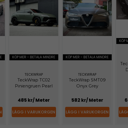
KÖP 
E
KÖP MER - BETALA MINDRE
KÖP MER - BETALA MINDRE
Tec
D
TECKWRAP
TECKWRAP
R
TeckWrap TC02
TeckWrap SMT09
Piniengruen Pearl
Onyx Grey
485 kr
/ Meter
582 kr
/ Meter
6
N
LÄGG I VARUKORGEN
LÄGG I VARUKORGEN
LÄG