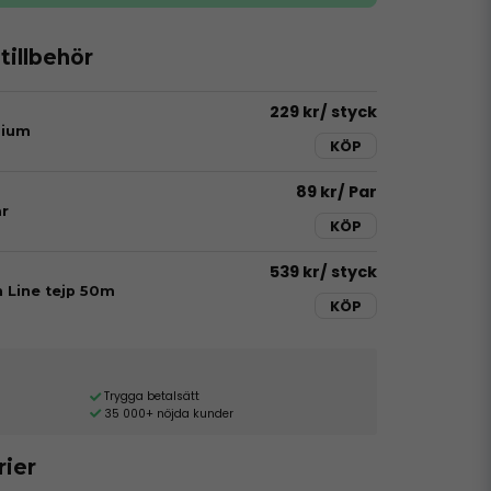
illbehör
229 kr
/ styck
dium
KÖP
89 kr
/ Par
r
KÖP
539 kr
/ styck
h Line tejp 50m
KÖP
Trygga betalsätt
35 000+ nöjda kunder
rier