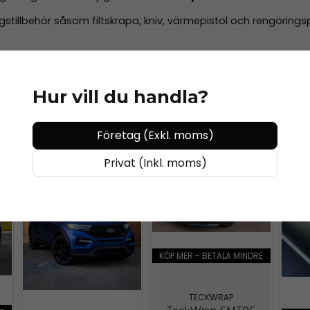
tillbehör såsom filtskrapa, kniv, värmepistol och rengöringspr
Hur vill du handla?
Företag (Exkl. moms)
Privat (Inkl. moms)
KÖP MER - BETALA MINDRE
TECKWRAP