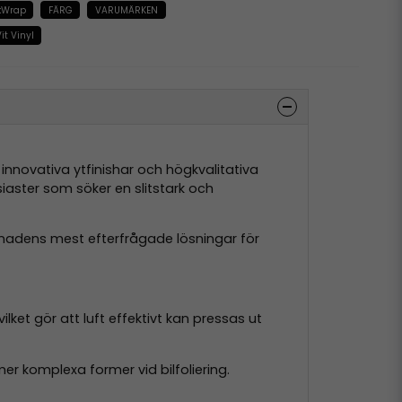
kWrap
FÄRG
VARUMÄRKEN
it Vinyl
, innovativa ytfinishar och högkvalitativa
siaster som söker en slitstark och
nadens mest efterfrågade lösningar för
vilket gör att luft effektivt kan pressas ut
er komplexa former vid bilfoliering.