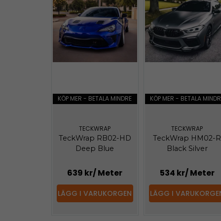
KÖP MER - BETALA MINDRE
KÖP MER - BETALA MINDR
TECKWRAP
TECKWRAP
TeckWrap RB02-HD
TeckWrap HM02-
Deep Blue
Black Silver
639 kr
/ Meter
534 kr
/ Meter
LÄGG I VARUKORGEN
LÄGG I VARUKORGE