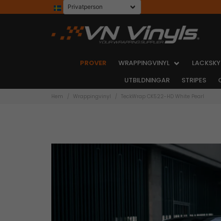
PROVER
WRAPPINGVINYL
LACKSKY
UTBILDNINGAR
STRIPES
Hem
Wrappingvinyl
TeckWrap CK522-HD White Pearl