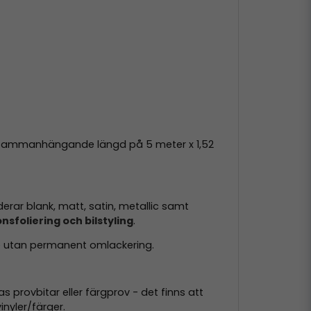
 en sammanhängande längd på 5 meter x 1,52
derar blank, matt, satin, metallic samt
nsfoliering och bilstyling
.
de utan permanent omlackering.
 provbitar eller färgprov - det finns att
inyler/färger.