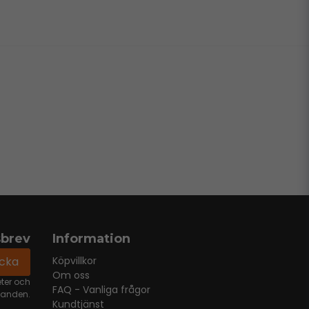
sbrev
Information
icka
Köpvillkor
Om oss
eter och
FAQ - Vanliga frågor
danden.
Kundtjänst