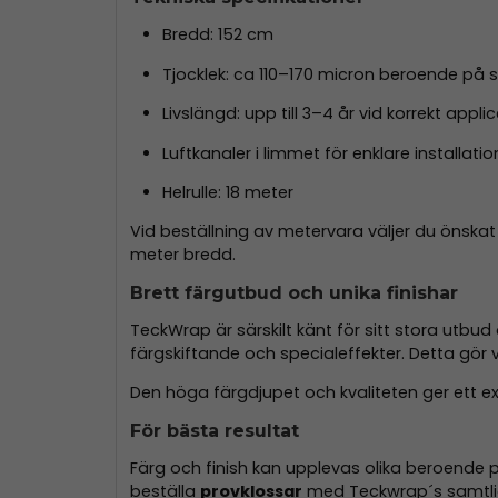
Bredd: 152 cm
Tjocklek: ca 110–170 micron beroende på s
Livslängd: upp till 3–4 år vid korrekt appl
Luftkanaler i limmet för enklare installatio
Helrulle: 18 meter
Vid beställning av metervara väljer du önska
meter bredd.
Brett färgutbud och unika finishar
TeckWrap är särskilt känt för sitt stora utbud
färgskiftande och specialeffekter. Detta gör 
Den höga färgdjupet och kvaliteten ger ett 
För bästa resultat
Färg och finish kan upplevas olika beroende p
beställa
provklossar
med Teckwrap´s samtlig