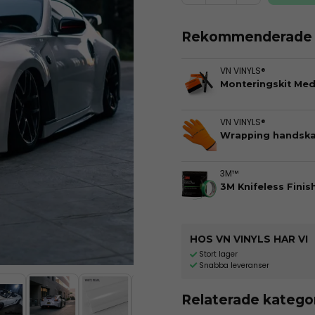
Rekommenderade t
VN VINYLS®
Monteringskit Me
VN VINYLS®
Wrapping handska
3M™
3M Knifeless Finis
HOS VN VINYLS HAR VI
Stort lager
Snabba leveranser
Relaterade katego