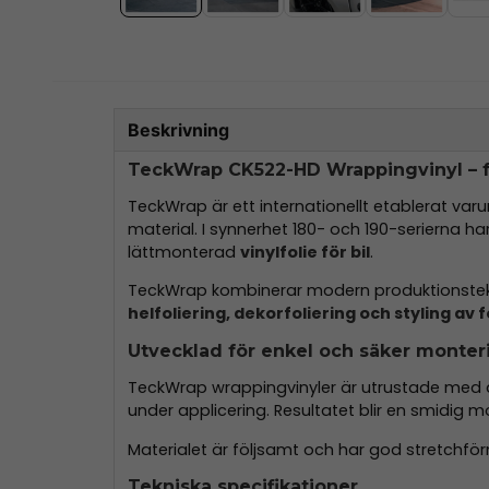
Beskrivning
TeckWrap CK522-HD Wrappingvinyl – fö
TeckWrap är ett internationellt etablerat va
material. I synnerhet 180- och 190-serierna ha
lättmonterad
vinylfolie för bil
.
TeckWrap kombinerar modern produktionstekn
helfoliering, dekorfoliering och styling av 
Utvecklad för enkel och säker monter
TeckWrap wrappingvinyler är utrustade me
under applicering. Resultatet blir en smidig 
Materialet är följsamt och har god stretchförm
Tekniska specifikationer