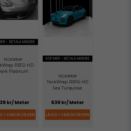
MER - BETALA MINDRE
KÖP MER - BETALA MINDRE
TECKWRAP
kWrap RB12-HD
ark Platinum
TECKWRAP
TeckWrap RB16-HD
Sea Turquoise
39 kr
/ Meter
639 kr
/ Meter
G I VARUKORGEN
LÄGG I VARUKORGEN