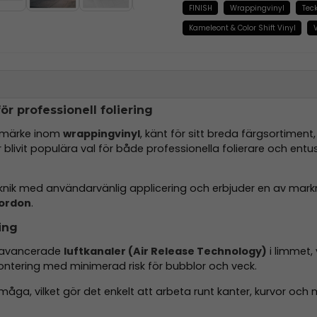
FINISH
Wrappingvinyl
Tec
Kameleont & Color Shift Vinyl
V
r professionell foliering
rumärke inom
wrappingvinyl
, känt för sitt breda färgsortiment
r blivit populära val för både professionella folierare och entu
ik med användarvänlig applicering och erbjuder en av mark
fordon
.
ing
d avancerade
luftkanaler (Air Release Technology)
i limmet, 
montering med minimerad risk för bubblor och veck.
åga, vilket gör det enkelt att arbeta runt kanter, kurvor och m