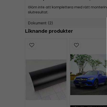
Glöm inte att komplettera med rätt monterings
slutresultat.
Dokument (2)
Liknande produkter
teckwrap-datasheet.pdf
162.26 KB
GPSR-SE-EN-TeckWrap.pdf
84.68 KB