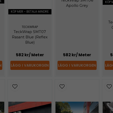
TeckWrap SMT06
E
KÖP 
Apollo Grey
KÖP MER - BETALA MINDRE
Te
TECKWRAP
TeckWrap SMT07
Rasant Blue (Reflex
Blue)
582 kr
/ Meter
582 kr
/ Meter
5
N
LÄGG I VARUKORGEN
LÄGG I VARUKORGEN
LÄG