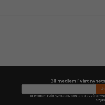
Bli medlem i vårt nyhet
email
Mejladress
Sk
Bli medlem i vårt nyhetsbrev och ta del av våra nyh
erbju