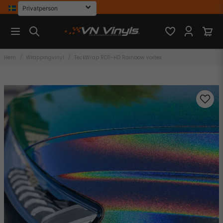
Hem
Wrappingvinyl
TeckWrap RD11-HD Rainbow Vortex