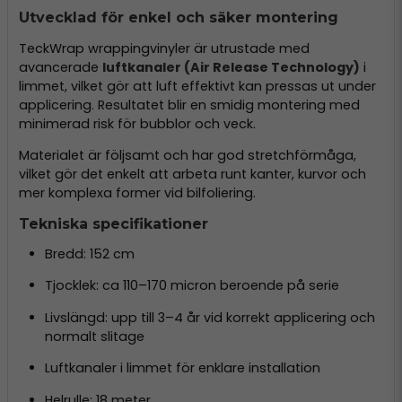
Utvecklad för enkel och säker montering
TeckWrap wrappingvinyler är utrustade med
avancerade
luftkanaler (Air Release Technology)
i
limmet, vilket gör att luft effektivt kan pressas ut under
applicering. Resultatet blir en smidig montering med
minimerad risk för bubblor och veck.
Materialet är följsamt och har god stretchförmåga,
vilket gör det enkelt att arbeta runt kanter, kurvor och
mer komplexa former vid bilfoliering.
Tekniska specifikationer
Bredd: 152 cm
Tjocklek: ca 110–170 micron beroende på serie
Livslängd: upp till 3–4 år vid korrekt applicering och
normalt slitage
Luftkanaler i limmet för enklare installation
Helrulle: 18 meter