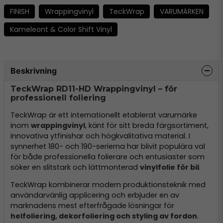
FINISH
Wrappingvinyl
TeckWrap
VARUMÄRKEN
Kameleont & Color Shift Vinyl
Beskrivning
TeckWrap RD11-HD Wrappingvinyl – för
professionell foliering
TeckWrap är ett internationellt etablerat varumärke
inom
wrappingvinyl
, känt för sitt breda färgsortiment,
innovativa ytfinishar och högkvalitativa material. I
synnerhet 180- och 190-serierna har blivit populära val
för både professionella folierare och entusiaster som
söker en slitstark och lättmonterad
vinylfolie för bil
.
TeckWrap kombinerar modern produktionsteknik med
användarvänlig applicering och erbjuder en av
marknadens mest efterfrågade lösningar för
helfoliering, dekorfoliering och styling av fordon
.