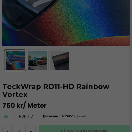
TeckWrap RD11-HD Rainbow
Vortex
750 kr
/ Meter
RD11-HD
LÄGG I VARUKORGEN
-
+