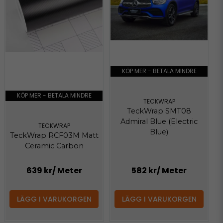
KÖP MER - BETALA MINDRE
KÖP MER - BETALA MINDRE
TECKWRAP
TeckWrap SMT08
Admiral Blue (Electric
TECKWRAP
Blue)
TeckWrap RCF03M Matt
Ceramic Carbon
639 kr
/ Meter
582 kr
/ Meter
LÄGG I VARUKORGEN
LÄGG I VARUKORGEN