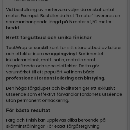
Vid beställning av metervara väljer du önskat antal
meter. Exempel: Beställer du 5 st "1 meter" levereras en
sammanhängande längd på 5 meter x 1,52 meter
bredd.
Brett färgutbud och unika finishar
TeckWrap är särskilt känt för sitt stora utbud av kulörer
och effekter inom
wrappingvinyl
. Sortimentet
inkluderar blank, matt, satin, metallic samt
färgskiftande och specialeffekter. Detta gör
varumärket till ett populärt val inom både
professionell fordonsfoliering och bilstyling
.
Den höga färgdjupet och kvaliteten ger ett exklusivt
utseende som effektivt förvandlar fordonets utséende
utan permanent omlackering.
För bästa resultat
Färg och finish kan upplevas olika beroende på
skärminställningar. För exakt färgåtergivning