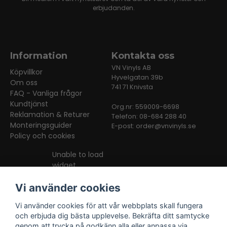
erbjudanden.
Information
Kontakta oss
VN Vinyls AB
Köpvillkor
Hyvelgatan 39b
Om oss
741 71 Knivsta
FAQ - Vanliga frågor
Kundtjänst
Org.nr: 559009-6698
Reklamation & Returer
Telefon: 08-684 288 40
Monteringsguider
E-post:
order@vnvinyls.se
Policy och cookies
Unable to load
widget
Vi använder cookies
Vi använder cookies för att vår webbplats skall fungera
och erbjuda dig bästa upplevelse. Bekräfta ditt samtycke
genom att trycka på godkänn alla eller anpassa via