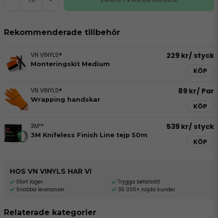
Rekommenderade tillbehör
VN VINYLS®
229 kr
/ styck
Monteringskit Medium
KÖP
VN VINYLS®
89 kr
/ Par
Wrapping handskar
KÖP
3M™
539 kr
/ styck
3M Knifeless Finish Line tejp 50m
KÖP
HOS VN VINYLS HAR VI
Stort lager
Trygga betalsätt
Snabba leveranser
35 000+ nöjda kunder
Relaterade kategorier