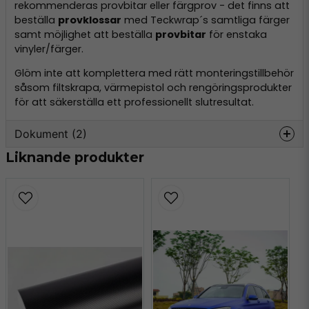
rekommenderas provbitar eller färgprov - det finns att
beställa
provklossar
med Teckwrap´s samtliga färger
samt möjlighet att beställa
provbitar
för enstaka
vinyler/färger.
Glöm inte att komplettera med rätt monteringstillbehör
såsom filtskrapa, värmepistol och rengöringsprodukter
för att säkerställa ett professionellt slutresultat.
Dokument (2)
Liknande produkter
teckwrap-datasheet.pdf
Hämta
162.26 KB
GPSR-SE-EN-TeckWrap-
Hämta
e34d3488-8867-4a9b-aecf-
a819f6afaad2.pdf
84.68 KB