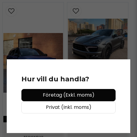
KÖP MER - BETALA MINDRE
Hur vill du handla?
Företag (Exkl. moms)
TECKWRAP
TeckWrap SMT06
Privat (Inkl. moms)
Apollo Grey
KÖP MER - BETALA MINDRE