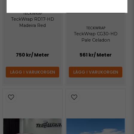
KÖP MER - BETALA MINDRE
TECKWRAP
TeckWrap RD17-HD
Madeira Red
TECKWRAP
TeckWrap CG30-HD
Pale Celadon
750 kr
/ Meter
561 kr
/ Meter
LÄGG I VARUKORGEN
LÄGG I VARUKORGEN