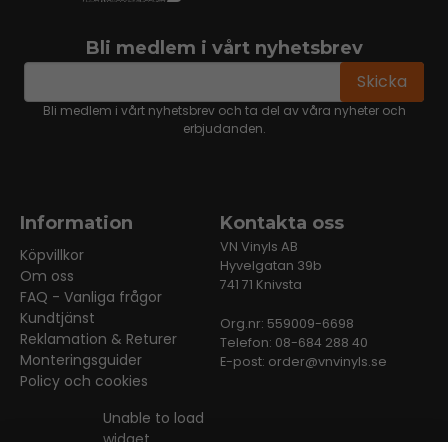
Bli medlem i vårt nyhetsbrev
email
Mejladress
Skicka
Bli medlem i vårt nyhetsbrev och ta del av våra nyheter och
erbjudanden.
Information
Kontakta oss
VN Vinyls AB
Köpvillkor
Hyvelgatan 39b
Om oss
741 71 Knivsta
FAQ - Vanliga frågor
Kundtjänst
Org.nr: 559009-6698
Reklamation & Returer
Telefon: 08-684 288 40
Monteringsguider
E-post:
order@vnvinyls.se
Policy och cookies
Unable to load
widget