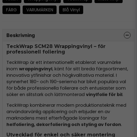
FÄRG
VARUMÄRKEN
Blå Vinyl
Beskrivning
TeckWrap SCM28 Wrappingvinyl – för
professionell foliering
TeckWrap är ett internationellt etablerat varumärke
inom
wrappingvinyl
, känt för sitt breda färgsortiment,
innovativa ytfinishar och högkvalitativa material. I
synnerhet 180- och 190-serierna har blivit populära val
för både professionella folierare och entusiaster som
söker en slitstark och lättmonterad
vinylfolie för bil
.
TeckWrap kombinerar modern produktionsteknik med
användarvänlig applicering och erbjuder en av
marknadens mest efterfrågade lösningar för
helfoliering, dekorfoliering och styling av fordon
.
Utvecklad för enkel och säker montering