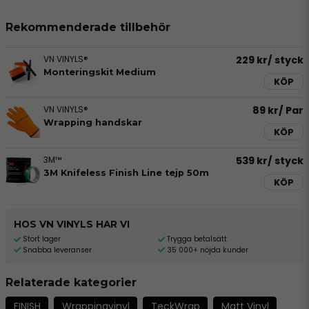
Rekommenderade tillbehör
VN VINYLS®
229 kr
/ styck
Monteringskit Medium
KÖP
VN VINYLS®
89 kr
/ Par
Wrapping handskar
KÖP
3M™
539 kr
/ styck
3M Knifeless Finish Line tejp 50m
KÖP
HOS VN VINYLS HAR VI
Stort lager
Trygga betalsätt
Snabba leveranser
35 000+ nöjda kunder
Relaterade kategorier
FINISH
Wrappingvinyl
TeckWrap
Matt Vinyl