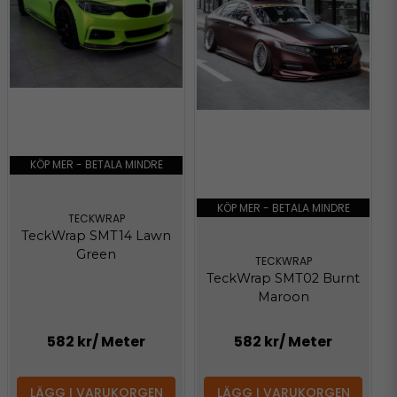
KÖP MER - BETALA MINDRE
KÖP MER - BETALA MINDRE
TECKWRAP
TeckWrap SMT14 Lawn
Green
TECKWRAP
TeckWrap SMT02 Burnt
Maroon
582 kr
/ Meter
582 kr
/ Meter
LÄGG I VARUKORGEN
LÄGG I VARUKORGEN