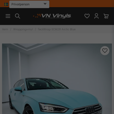
Hem
Wrappingvinyl
TeckWrap SCM28 Arctic Blue