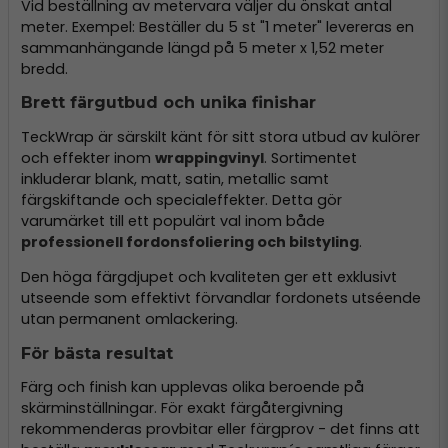
Vid beställning av metervara väljer du önskat antal
meter. Exempel: Beställer du 5 st "1 meter" levereras en
sammanhängande längd på 5 meter x 1,52 meter
bredd.
Brett färgutbud och unika finishar
TeckWrap är särskilt känt för sitt stora utbud av kulörer
och effekter inom
wrappingvinyl
. Sortimentet
inkluderar blank, matt, satin, metallic samt
färgskiftande och specialeffekter. Detta gör
varumärket till ett populärt val inom både
professionell fordonsfoliering och bilstyling
.
Den höga färgdjupet och kvaliteten ger ett exklusivt
utseende som effektivt förvandlar fordonets utséende
utan permanent omlackering.
För bästa resultat
Färg och finish kan upplevas olika beroende på
skärminställningar. För exakt färgåtergivning
rekommenderas provbitar eller färgprov - det finns att