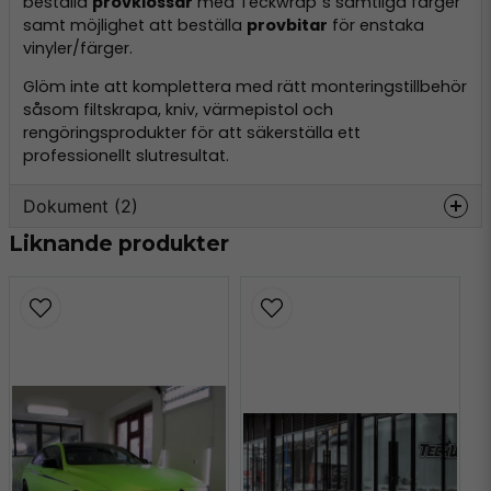
beställa
provklossar
med Teckwrap´s samtliga färger
samt möjlighet att beställa
provbitar
för enstaka
vinyler/färger.
Glöm inte att komplettera med rätt monteringstillbehör
såsom filtskrapa, kniv, värmepistol och
rengöringsprodukter för att säkerställa ett
professionellt slutresultat.
Dokument (2)
Liknande produkter
teckwrap-datasheet.pdf
Hämta
162.26 KB
GPSR-SE-EN-TeckWrap.pdf
Hämta
84.68 KB