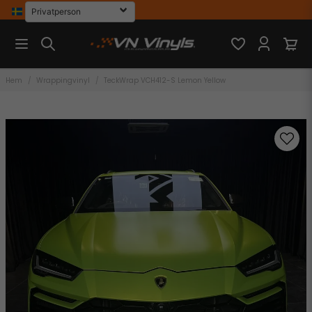
Hem
Wrappingvinyl
TeckWrap VCH412-S Lemon Yellow