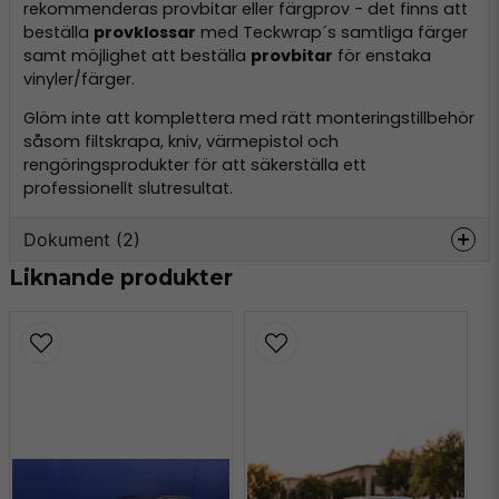
rekommenderas provbitar eller färgprov - det finns att
beställa
provklossar
med Teckwrap´s samtliga färger
samt möjlighet att beställa
provbitar
för enstaka
vinyler/färger.
Glöm inte att komplettera med rätt monteringstillbehör
såsom filtskrapa, kniv, värmepistol och
rengöringsprodukter för att säkerställa ett
professionellt slutresultat.
Dokument (2)
Liknande produkter
teckwrap-datasheet.pdf
Hämta
162.26 KB
GPSR-SE-EN-TeckWrap.pdf
Hämta
84.68 KB