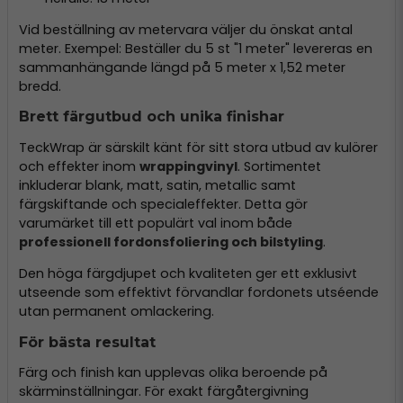
Vid beställning av metervara väljer du önskat antal
meter. Exempel: Beställer du 5 st "1 meter" levereras en
sammanhängande längd på 5 meter x 1,52 meter
bredd.
Brett färgutbud och unika finishar
TeckWrap är särskilt känt för sitt stora utbud av kulörer
och effekter inom
wrappingvinyl
. Sortimentet
inkluderar blank, matt, satin, metallic samt
färgskiftande och specialeffekter. Detta gör
varumärket till ett populärt val inom både
professionell fordonsfoliering och bilstyling
.
Den höga färgdjupet och kvaliteten ger ett exklusivt
utseende som effektivt förvandlar fordonets utséende
utan permanent omlackering.
För bästa resultat
Färg och finish kan upplevas olika beroende på
skärminställningar. För exakt färgåtergivning