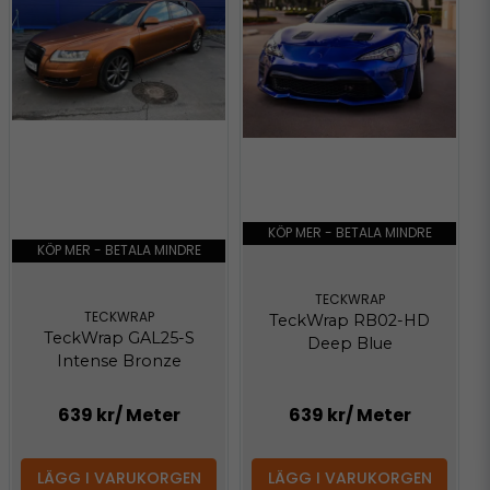
KÖP MER - BETALA MINDRE
KÖP MER - BETALA MINDRE
TECKWRAP
TECKWRAP
TeckWrap RB02-HD
TeckWrap GAL25-S
Deep Blue
Intense Bronze
639 kr
/ Meter
639 kr
/ Meter
LÄGG I VARUKORGEN
LÄGG I VARUKORGEN