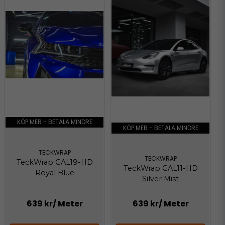
KÖP MER - BETALA MINDRE
KÖP MER - BETALA MINDRE
TECKWRAP
TECKWRAP
TeckWrap GAL19-HD
TeckWrap GAL11-HD
Royal Blue
Silver Mist
639 kr
/ Meter
639 kr
/ Meter