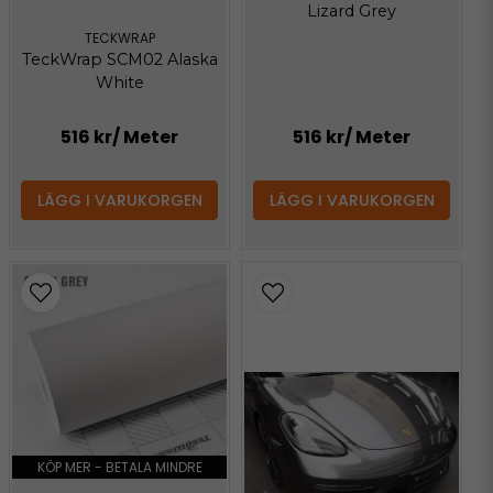
Lizard Grey
TECKWRAP
TeckWrap SCM02 Alaska
White
516 kr
/ Meter
516 kr
/ Meter
LÄGG I VARUKORGEN
LÄGG I VARUKORGEN
KÖP MER - BETALA MINDRE