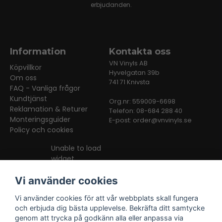
erbjudanden.
Information
Kontakta oss
VN Vinyls AB
Köpvillkor
Hyvelgatan 39b
Om oss
741 71 Knivsta
FAQ - Vanliga frågor
Kundtjänst
Org.nr: 559009-6698
Reklamation & Returer
Telefon: 08-684 288 40
Monteringsguider
E-post:
order@vnvinyls.se
Policy och cookies
Unable to load
widget
Vi använder cookies
Vi använder cookies för att vår webbplats skall fungera
och erbjuda dig bästa upplevelse. Bekräfta ditt samtycke
genom att trycka på godkänn alla eller anpassa via