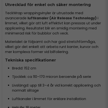
Utvecklad för enkel och säker montering
TeckWrap wrappingvinyler är utrustade med
avancerade
luftkanaler (Air Release Technology)
i
limmet, vilket gör att luft effektivt kan pressas ut under
applicering. Resultatet blir en smidig montering med
minimerad risk för bubblor och veck.
Materialet är följsamt och har god stretchförmåga,
vilket gör det enkelt att arbeta runt kanter, kurvor och
mer komplexa former vid bilfoliering.
Tekniska specifikationer
Bredd: 152 cm
Tjocklek: ca 110–170 micron beroende på serie
Livslängd: upp till 3–4 år vid korrekt applicering och
normalt slitage
Luftkanaler i limmet för enklare installation
Helrulle: 18 meter