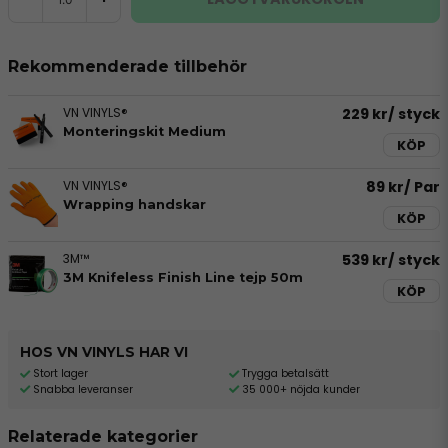
Rekommenderade tillbehör
VN VINYLS®
229 kr
/ styck
Monteringskit Medium
KÖP
VN VINYLS®
89 kr
/ Par
Wrapping handskar
KÖP
3M™
539 kr
/ styck
3M Knifeless Finish Line tejp 50m
KÖP
HOS VN VINYLS HAR VI
Stort lager
Trygga betalsätt
Snabba leveranser
35 000+ nöjda kunder
Relaterade kategorier