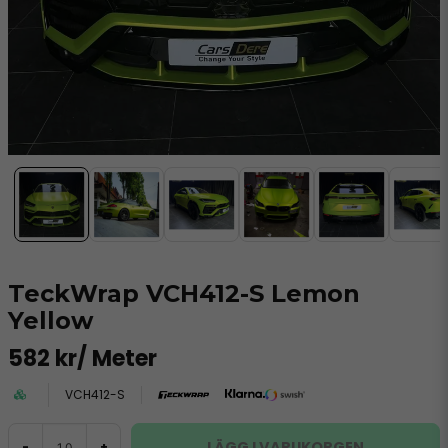
TeckWrap VCH412-S Lemon
Yellow
582 kr
/ Meter
VCH412-S
LÄGG I VARUKORGEN
-
+