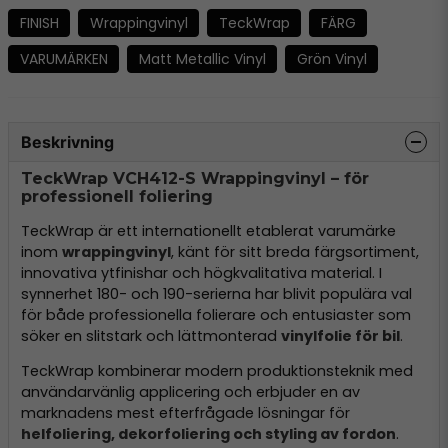
FINISH
Wrappingvinyl
TeckWrap
FÄRG
VARUMÄRKEN
Matt Metallic Vinyl
Grön Vinyl
Beskrivning
TeckWrap VCH412-S Wrappingvinyl – för
professionell foliering
TeckWrap är ett internationellt etablerat varumärke
inom
wrappingvinyl
, känt för sitt breda färgsortiment,
innovativa ytfinishar och högkvalitativa material. I
synnerhet 180- och 190-serierna har blivit populära val
för både professionella folierare och entusiaster som
söker en slitstark och lättmonterad
vinylfolie för bil
.
TeckWrap kombinerar modern produktionsteknik med
användarvänlig applicering och erbjuder en av
marknadens mest efterfrågade lösningar för
helfoliering, dekorfoliering och styling av fordon
.