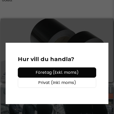
också.
CHROME DELETE
Hur vill du handla?
Se mer
Företag (Exkl. moms)
Privat (Inkl. moms)