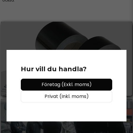
också.
CHROME DELETE
Hur vill du handla?
Se mer
Företag (Exkl. moms)
Privat (Inkl. moms)