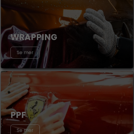
WRAPPING
Se mer
PPF
Se mer