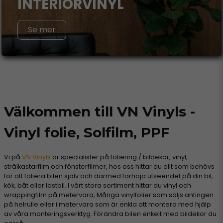
INTERIÖRVINYL
Se mer
Välkommen till VN Vinyls -
Vinyl folie, Solfilm, PPF
Vi på
VN Vinyls
är specialister på foliering / bildekor, vinyl,
strålkastarfilm och fönsterfilmer, hos oss hittar du allt som behövs
för att foliera bilen själv och därmed förhöja utseendet på din bil,
kök, båt eller lastbil. I vårt stora sortiment hittar du vinyl och
wrappingfilm på metervara, Många vinylfolier som säljs antingen
på helrulle eller i metervara som är enkla att montera med hjälp
av våra monteringsverktyg. Förändra bilen enkelt med bildekor du