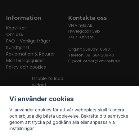
Information
Kontakta oss
VN Vinyls AB
Köpvillkor
Hyvelgatan 39b
Om oss
741 71 Knivsta
FAQ - Vanliga frågor
Kundtjänst
Org.nr: 559009-6698
Reklamation & Returer
Telefon: 08-684 288 40
Monteringsguider
E-post:
order@vnvinyls.se
Policy och cookies
Unable to load
widget
Vi använder cookies
Vi använder cookies för att vår webbplats skall fungera
och erbjuda dig bästa upplevelse. Bekräfta ditt samtycke
genom att trycka på godkänn alla eller anpassa via
inställningar
Facebook
Instagram
TikTok