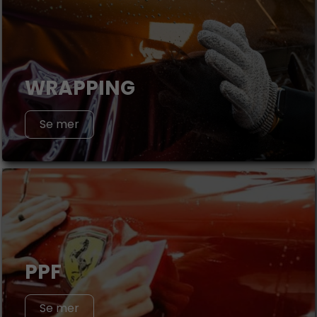
WRAPPING
Se mer
PPF
Se mer