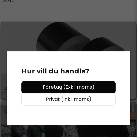
också.
CHROME DELETE
Hur vill du handla?
Se mer
Företag (Exkl. moms)
Privat (Inkl. moms)