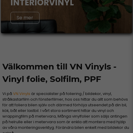
INTERIÖRVINYL
Se mer
Välkommen till VN Vinyls -
Vinyl folie, Solfilm, PPF
Vi på
VN Vinyls
är specialister på foliering / bildekor, vinyl,
strålkastarfilm och fönsterfilmer, hos oss hittar du allt som behövs
för att foliera bilen själv och därmed förhöja utseendet på din bil,
kök, båt eller lastbil. I vårt stora sortiment hittar du vinyl och
wrappingfilm på metervara, Många vinylfolier som säljs antingen
på helrulle eller i metervara som är enkla att montera med hjälp
av våra monteringsverktyg. Förändra bilen enkelt med bildekor du