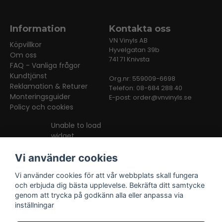
Information
Kontakta oss
VN Vinyls AB
Köpvillkor
Hyvelgatan 39b
Om oss
741 71 Knivsta
FAQ - Vanliga frågor
Kundtjänst
Org.nr: 559009-6698
Reklamation & Returer
Telefon: 08-684 288 40
Monteringsguider
E-post:
order@vnvinyls.se
Policy och cookies
Unable to load
widget
Vi använder cookies
Vi använder cookies för att vår webbplats skall fungera
och erbjuda dig bästa upplevelse. Bekräfta ditt samtycke
genom att trycka på godkänn alla eller anpassa via
inställningar
Facebook
Instagram
TikTok